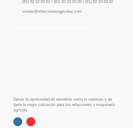
(81) 82 33 03 02 / (81) 82 33 03 00 / (81) 82 33 04 02
ventas@refaccionesagricolas.com
NUESTRA UBICACIÓN
CONTACTO DIRECTO
Danos la oportunidad de atenderte como te mereces y de
darte la mejor cotización para tus refacciones y maquinaria
agrícola.